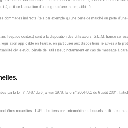
t 4, soit de l’apparition d’un bug ou d’une incompatibilité.
s dommages indirects (tels par exemple qu’une perte de marché ou perte d’une ch
ans l’espace contact) sont à la disposition des utilisateurs. S.E.M. france se ré
législation applicable en France, en particulier aux dispositions relatives à la 
sabilité civile et/ou pénale de l’utilisateur, notamment en cas de message à carac
elles.
 par la loi n° 78-87 du 6 janvier 1978, la loi n° 2004-801 du 6 août 2004, l’arti
vent êtres recueillies : l’URL des liens par l’intermédiaire desquels l’utilisateur a 
.