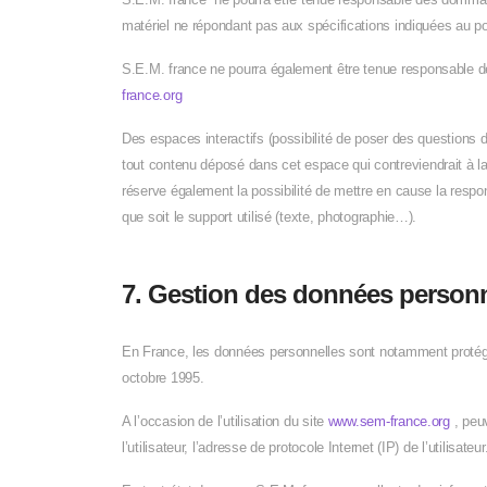
matériel ne répondant pas aux spécifications indiquées au poin
S.E.M. france ne pourra également être tenue responsable de
france.org
Des espaces interactifs (possibilité de poser des questions d
tout contenu déposé dans cet espace qui contreviendrait à la 
réserve également la possibilité de mettre en cause la respon
que soit le support utilisé (texte, photographie…).
7. Gestion des données personn
En France, les données personnelles sont notamment protégées
octobre 1995.
A l’occasion de l’utilisation du site
www.sem-france.org
, peu
l’utilisateur, l’adresse de protocole Internet (IP) de l’utilisateur