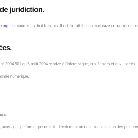
 de juridiction.
e.org
est soumis au droit français. Il est fait attribution exclusive de juridiction
ées.
n° 2004-801 du 6 août 2004 relative à l’informatique, aux fichiers et aux libertés.
onomie numérique.
ommé.
, sous quelque forme que ce soit, directement ou non, l’identification des personn