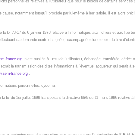
ons personnelles relatives à l’utilisateur que pour le besoin de certains services 
e cause, notamment lorsqu’il procède par lui-même à leur saisie. Il est alors précis
 loi 78-17 du 6 janvier 1978 relative à l’informatique, aux fichiers et aux libertés,
fectuant sa demande écrite et signée, accompagnée d’une copie du titre d’identité
em-france.org
n’est publiée à l’insu de l’utilisateur, échangée, transférée, cédé
ttrait la transmission des dites informations à l’éventuel acquéreur qui serait à 
.sem-france.org
.
’informations personnelles. cycoma.
a loi du 1er juillet 1998 transposant la directive 96/9 du 11 mars 1996 relative à
ens hypertextes vers d’autres sites, mis en place avec l’autorisation de S.E.M. f