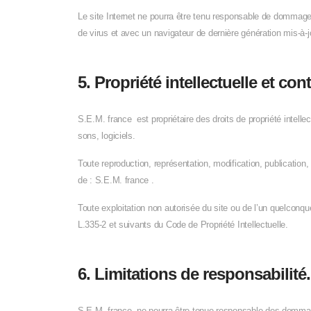
Le site Internet ne pourra être tenu responsable de dommages m
de virus et avec un navigateur de dernière génération mis-à-j
5. Propriété intellectuelle et con
S.E.M. france est propriétaire des droits de propriété intell
sons, logiciels.
Toute reproduction, représentation, modification, publication, 
de : S.E.M. france .
Toute exploitation non autorisée du site ou de l’un quelconq
L.335-2 et suivants du Code de Propriété Intellectuelle.
6. Limitations de responsabilité.
S.E.M. france ne pourra être tenue responsable des dommages di