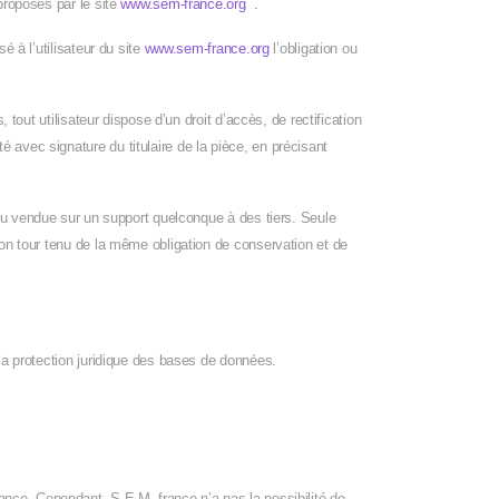
proposés par le site
www.sem-france.org .
é à l’utilisateur du site
www.sem-france.org
l’obligation ou
 tout utilisateur dispose d’un droit d’accès, de rectification
 avec signature du titulaire de la pièce, en précisant
e ou vendue sur un support quelconque à des tiers. Seule
son tour tenu de la même obligation de conservation et de
 la protection juridique des bases de données.
rance. Cependant, S.E.M. france n’a pas la possibilité de