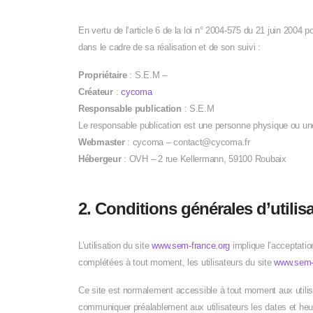
En vertu de l’article 6 de la loi n° 2004-575 du 21 juin 2004 
dans le cadre de sa réalisation et de son suivi :
Propriétaire
:
S.E.M
–
Créateur
:
cycoma
Responsable publication
:
S.E.M
Le responsable publication est une personne physique ou u
Webmaster
: cycoma – contact@cycoma.fr
Hébergeur
: OVH – 2 rue Kellermann, 59100 Roubaix
2. Conditions générales d’utilis
L’utilisation du site
www.sem-france.org
implique l’acceptation
complétées à tout moment, les utilisateurs du site
www.sem-
Ce site est normalement accessible à tout moment aux utilisa
communiquer préalablement aux utilisateurs les dates et heur