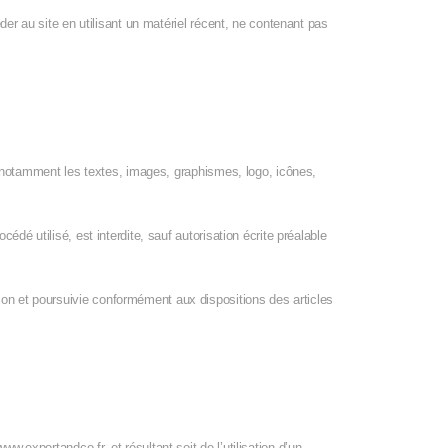
éder au site en utilisant un matériel récent, ne contenant pas
te, notamment les textes, images, graphismes, logo, icônes,
édé utilisé, est interdite, sauf autorisation écrite préalable
çon et poursuivie conformément aux dispositions des articles
.exportandco.fr, et résultant soit de l’utilisation d’un