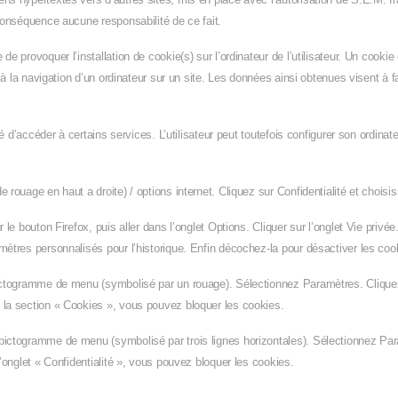
 conséquence aucune responsabilité de ce fait.
de provoquer l’installation de cookie(s) sur l’ordinateur de l’utilisateur. Un cookie e
 à la navigation d’un ordinateur sur un site. Les données ainsi obtenues visent à fac
té d’accéder à certains services. L’utilisateur peut toutefois configurer son ordinat
e rouage en haut a droite) / options internet. Cliquez sur Confidentialité et chois
 le bouton Firefox, puis aller dans l’onglet Options. Cliquer sur l’onglet Vie privée
mètres personnalisés pour l’historique. Enfin décochez-la pour désactiver les coo
 pictogramme de menu (symbolisé par un rouage). Sélectionnez Paramètres. Clique
s la section « Cookies », vous pouvez bloquer les cookies.
 pictogramme de menu (symbolisé par trois lignes horizontales). Sélectionnez Pa
l’onglet « Confidentialité », vous pouvez bloquer les cookies.