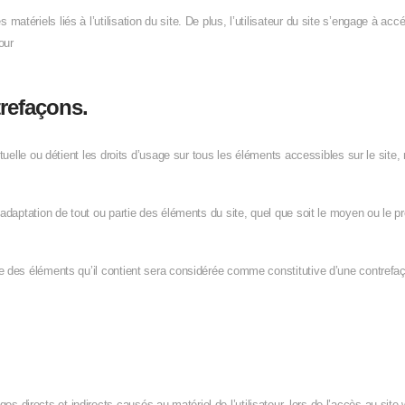
atériels liés à l’utilisation du site. De plus, l’utilisateur du site s’engage à acc
our
trefaçons.
ectuelle ou détient les droits d’usage sur tous les éléments accessibles sur le si
adaptation de tout ou partie des éléments du site, quel que soit le moyen ou le proc
ue des éléments qu’il contient sera considérée comme constitutive d’une contrefa
rects et indirects causés au matériel de l’utilisateur, lors de l’accès au site www