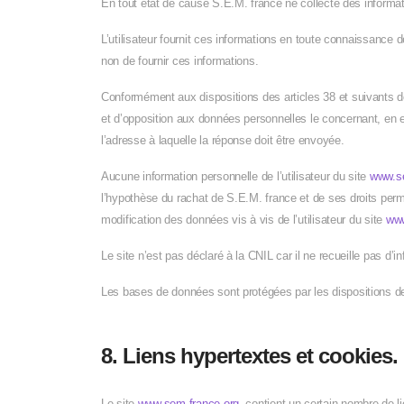
En tout état de cause S.E.M. france ne collecte des informati
L’utilisateur fournit ces informations en toute connaissance d
non de fournir ces informations.
Conformément aux dispositions des articles 38 et suivants de la
et d’opposition aux données personnelles le concernant, en ef
l’adresse à laquelle la réponse doit être envoyée.
Aucune information personnelle de l’utilisateur du site
www.s
l’hypothèse du rachat de S.E.M. france et de ses droits perme
modification des données vis à vis de l’utilisateur du site
www
Le site n’est pas déclaré à la CNIL car il ne recueille pas d
Les bases de données sont protégées par les dispositions de l
8. Liens hypertextes et cookies.
Le site
www.sem-france.org
contient un certain nombre de li