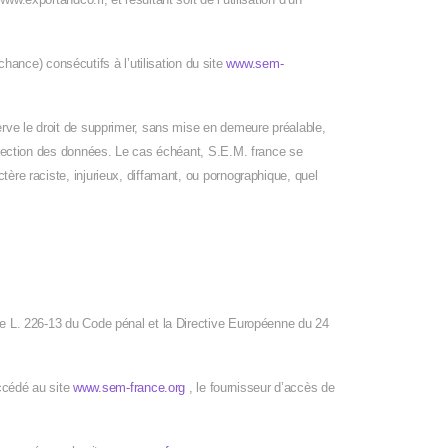
ance) consécutifs à l’utilisation du site
www.sem-
serve le droit de supprimer, sans mise en demeure préalable,
protection des données. Le cas échéant, S.E.M. france se
tère raciste, injurieux, diffamant, ou pornographique, quel
cle L. 226-13 du Code pénal et la Directive Européenne du 24
accédé au site
www.sem-france.org
, le fournisseur d’accès de