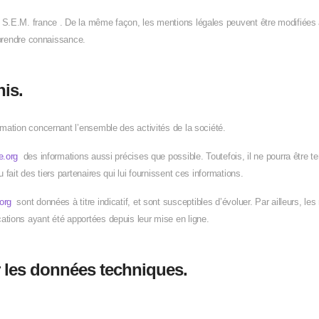
 S.E.M. france . De la même façon, les mentions légales peuvent être modifiées à
n prendre connaissance.
nis.
rmation concernant l’ensemble des activités de la société.
e.org
des informations aussi précises que possible. Toutefois, il ne pourra être 
 fait des tiers partenaires qui lui fournissent ces informations.
.org
sont données à titre indicatif, et sont susceptibles d’évoluer. Par ailleurs, le
ations ayant été apportées depuis leur mise en ligne.
ur les données techniques.